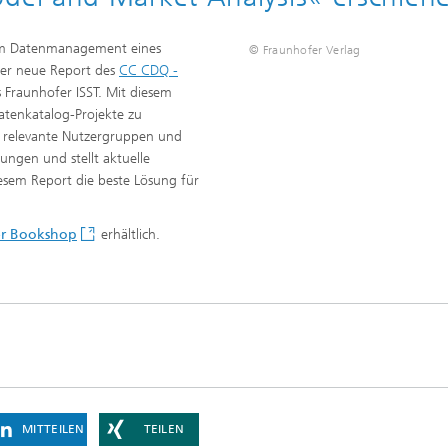
 im Datenmanagement eines
© Fraunhofer Verlag
er neue Report des
CC CDQ -
Fraunhofer ISST. Mit diesem
atenkatalog-Projekte zu
ert relevante Nutzergruppen und
ungen und stellt aktuelle
iesem Report die beste Lösung für
er Bookshop
erhältlich.
MITTEILEN
TEILEN