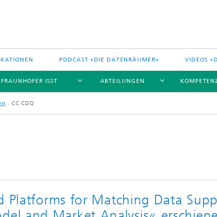
IKATIONEN
PODCAST »DIE DATENRÄUMER«
VIDEOS »
 FRAUNHOFER ISST
ABTEILUNGEN
KOMPETEN
en
CC CDQ
d Platforms for Matching Data Supp
el and Market Analysis« erschien