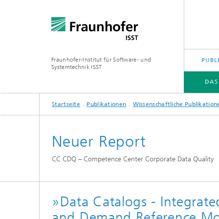
Fraunhofer-Institut für Software- und
PUBL
Systemtechnik ISST
DAS
Startseite
Publikationen
Wissenschaftliche Publikation
DAS FRAUNHOFER ISST
ABTEILUNGEN
KOMPETENZEN
JOBS | KARRIERE
Neuer Report
CC CDQ – Competence Center Corporate Data Quality
»Data Catalogs - Integrate
and Demand Reference Mod