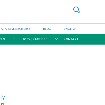
DATA RESEARCHERS«
BLOG
ENGLISH
ZEN
JOBS | KARRIERE
KONTAKT
[X]
[X]
[X]
[X]
ly
en