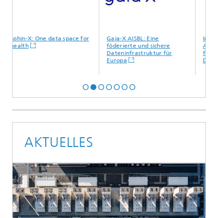
-X: One data space for
Gaia-X AISBL: Eine
International 
h
föderierte und sichere
Association (ID
Dateninfrastruktur für
für die Zukunf
Europa
Datenwirtscha
AKTUELLES