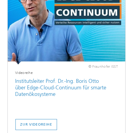
© Fraunhofer ISST
Videoreihe
Institutsleiter Prof. Dr.-Ing. Boris Otto
über Edge-Cloud-Continuum für smarte
Datenökosysteme
ZUR VIDEOREIHE