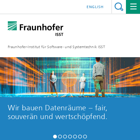
ENGLISH
Fraunhofer-Institut für Software- und Systemtechnik ISST
Wir bauen Datenräume – fair,
souverän und wertschöpfend.