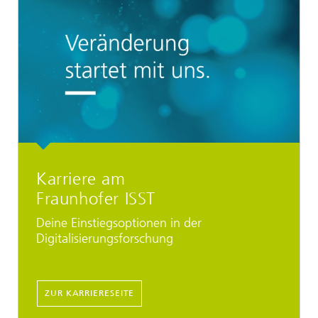
Karriere am
Fraunhofer ISST
Deine Einstiegsoptionen in der
Digitalisierungsforschung
...
ZUR KARRIERESEITE