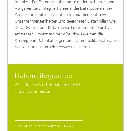
definiert. Die Datenorganisation orientiert sich an diesen
Vorgaben und integriert diese in die Data Governance-
Ansätze, die mittels dezentralen und/oder zentralen
Unternehmenseinheiten und geeigneten Datenrollen wie
Data Ownern und Data Steward gewährleistet wird. Zur
effizienten Umsetzung der Workflows werden die
Konzepte in Datenkatalogen und Datenqualitätssoftware
realisiert und unternehmensweit ausgerollt.
Datenreifegradtool
Wie schätzen Sie Ihre Datenreife ein?
Finden Sie es heraus!
ZUM SELF ASSESSMENT-TOOL