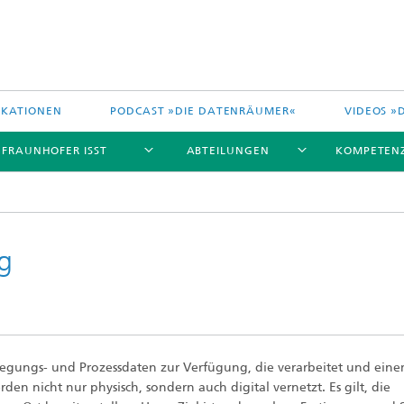
IKATIONEN
PODCAST »DIE DATENRÄUMER«
VIDEOS »
 FRAUNHOFER ISST
ABTEILUNGEN
KOMPETEN
ng
ungs- und Prozessdaten zur Verfügung, die verarbeitet und ein
 nicht nur physisch, sondern auch digital vernetzt. Es gilt, die