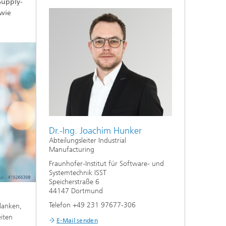
Supply-
owie
Dr.-Ing. Joachim Hunker
Abteilungsleiter Industrial
Manufacturing
Fraunhofer-Institut für Software- und
Systemtechnik ISST
Speicherstraße 6
44147 Dortmund
Telefon +49 231 97677-306
lanken,
iten
E-Mail senden