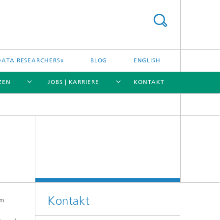
DATA RESEARCHERS«
BLOG
ENGLISH
ZEN
JOBS | KARRIERE
KONTAKT
[X]
[X]
[X]
[X]
Kontakt
em