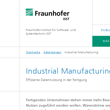
Fraunhofer-Institut für Software- und
PUBL
Systemtechnik ISST
DAS
Startseite
Abteilungen
Industrial Manufacturing
DAS FRAUNHOFER ISST
ABTEILUNGEN
KOMPETENZEN
JOBS | KARRIERE
Industrial Manufacturi
Effiziente Datennutzung in der Fertigung
Fertigenden Unternehmen stehen immer mehr Beweg
Nutzen zugeführt werden wollen. Warenströme werden