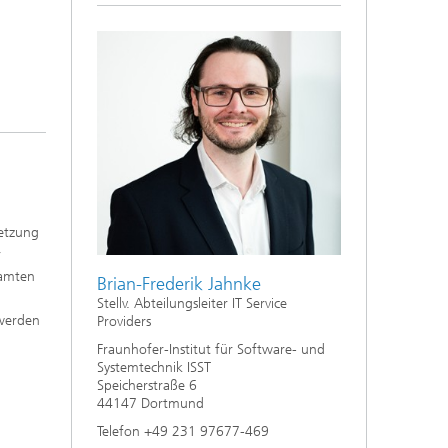
etzung
r
samten
Brian-Frederik Jahnke
Stellv. Abteilungsleiter IT Service
 werden
Providers
Fraunhofer-Institut für Software- und
Systemtechnik ISST
Speicherstraße 6
44147 Dortmund
Telefon +49 231 97677-469