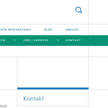
DATA RESEARCHERS«
BLOG
ENGLISH
ZEN
JOBS | KARRIERE
KONTAKT
[X]
[X]
[X]
[X]
Kontakt
Cloud-