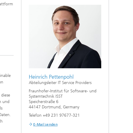
attform
inable
Heinrich Pettenpohl
en
Abteilungsleiter IT Service Providers
Fraunhofer-Institut für Software- und
 diese
Systemtechnik ISST
Speicherstraße 6
on und
44147 Dortmund, Germany
ls
Daten.
Telefon +49 231 97677-321
ch
E-Mail senden