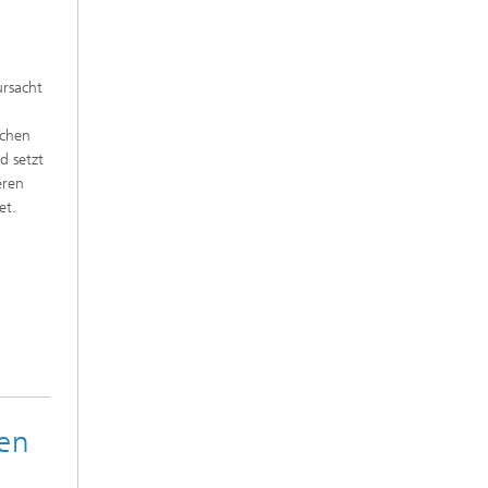
rsacht
schen
d setzt
eren
et.
en