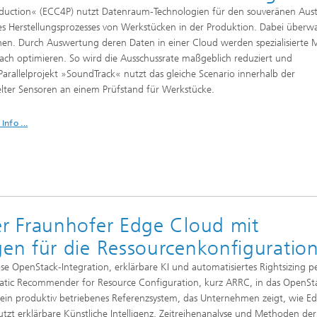
duction« (ECC4P) nutzt Datenraum-Technologien für den souveränen Aus
s Herstellungsprozesses von Werkstücken in der Produktion. Dabei überw
n. Durch Auswertung deren Daten in einer Cloud werden spezialisierte 
ach optimieren. So wird die Ausschussrate maßgeblich reduziert und
Parallelprojekt »SoundTrack« nutzt das gleiche Scenario innerhalb der
elter Sensoren an einem Prüfstand für Werkstücke.
Info ...
r Fraunhofer Edge Cloud mit
n für die Ressourcenkonfiguratio
e OpenStack-Integration, erklärbare KI und automatisiertes Rightsizing p
atic Recommender for Resource Configuration, kurz ARRC, in das OpenSt
 ein produktiv betriebenes Referenzsystem, das Unternehmen zeigt, wie E
zt erklärbare Künstliche Intelligenz, Zeitreihenanalyse und Methoden der