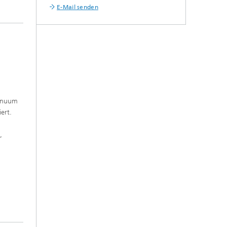
E-Mail senden
tinuum
ert.
,