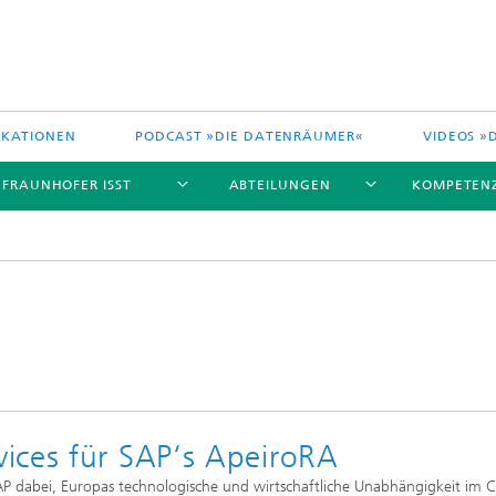
IKATIONEN
PODCAST »DIE DATENRÄUMER«
VIDEOS »
 FRAUNHOFER ISST
ABTEILUNGEN
KOMPETEN
ices für SAP‘s ApeiroRA
P dabei, Europas technologische und wirtschaftliche Unabhängigkeit im 