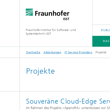
Fraunhofer-Institut für Software- und
PUBL
Systemtechnik ISST
DAS
Startseite
Abteilungen
IT Service Providers
Projekte
DAS FRAUNHOFER ISST
ABTEILUNGEN
KOMPETENZEN
JOBS | KARRIERE
Projekte
Souveräne Cloud-Edge Serv
Im Rahmen des Projekts »ApeiroRA« unterstützen wir SA