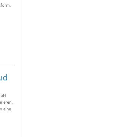
tform,
oud
GmbH
rieren.
m eine