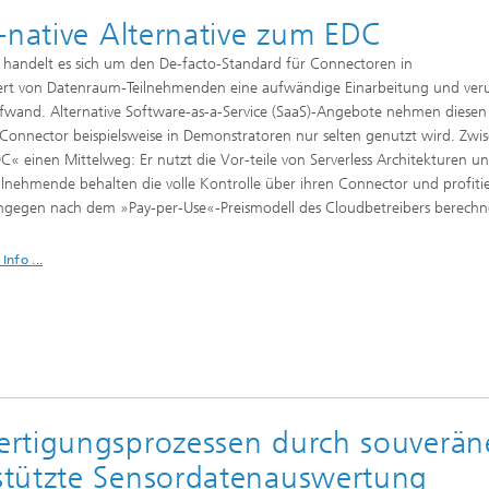
-native Alternative zum EDC
handelt es sich um den De-facto-Standard für Connectoren in
ert von Datenraum-Teilnehmenden eine aufwändige Einarbeitung und veru
fwand. Alternative Software-as-a-Service (SaaS)-Angebote nehmen diesen
Connector beispielsweise in Demonstratoren nur selten genutzt wird. Zwi
C« einen Mittelweg: Er nutzt die Vor-teile von Serverless Architekturen un
lnehmende behalten die volle Kontrolle über ihren Connector und profiti
ingegen nach dem »Pay-per-Use«-Preismodell des Cloudbetreibers berechn
Info ...
ertigungsprozessen durch souverän
stützte Sensordatenauswertung