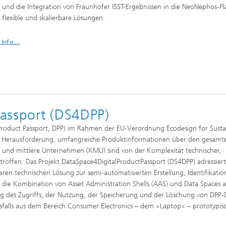
und die Integration von Fraunhofer ISST-Ergebnissen in die NeoNephos-Pl
, flexible und skalierbare Lösungen.
Info ...
assport (DS4DPP)
l Product Passport, DPP) im Rahmen der EU-Verordnung Ecodesign for Susta
r Herausforderung, umfangreiche Produktinformationen über den gesamt
ne und mittlere Unternehmen (KMU) sind von der Komplexität technischer,
roffen. Das Projekt DataSpace4DigitalProductPassport (DS4DPP) adressiert
ren technischen Lösung zur semi-automatisierten Erstellung, Identifikati
t die Kombination von Asset Administration Shells (AAS) und Data Spaces a
ng des Zugriffs, der Nutzung, der Speicherung und der Löschung von DPP-
alls aus dem Bereich Consumer Electronics – dem »Laptop« – prototypis