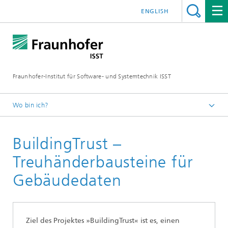
ENGLISH
Fraunhofer-Institut für Software- und Systemtechnik ISST
Wo bin ich?
Startseite
BuildingTrust –
Abteilungen
Mobility & Smart Cities
Treuhänderbausteine für
Projekte
Gebäudedaten
Ziel des Projektes »BuildingTrust« ist es, einen